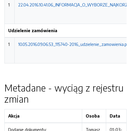
1
22.04.2016.10.41.06_INFORMACJA_O_WYBORZE_NAJKORZYS
Udzielenie zamówienia
1
10.05.2016.09.06.53_115740-2016_udzielenie_zamowienia.pdf
Metadane - wyciąg z rejestru
zmian
Akcja
Osoba
Data
Dodanie dokumentu:
Tomasz
01-03-