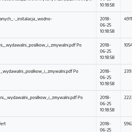
10:18:58
anych_-_instalacja_wodno-
2018-
491
06-25
10:18:58
i,_wydawalni_posilkow_i_zmywalni.pdf
Po
2018-
105
06-25
10:18:58
,_wydawalni_posilkow_i_zmywalni.pdf
Po
2018-
239
06-25
10:18:58
ni,_wydawalni_posilkow_i_zmywalni.pdf
Po
2018-
222
06-25
10:18:58
fert
2018-
596
06-25