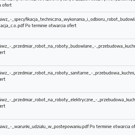
 ofert
siwz_-_specyfikacja_techniczna_wykonania_i_odbioru_robot_budowl
lacja_c.o..pdf
Po terminie otwarcia ofert
_siwz_-_przedmiar_robot_na_roboty_budowlane_-_przebudowa_kuchn
ert
siwz_-_przedmiar_robot_na_roboty_sanitarne_-_przebudowa_kuchni
ert
siwz_-_przedmiar_robot_na_roboty_elektryczne_-_przebudowa_kuch
ert
siwz_-_warunki_udzialu_w_postepowaniu.pdf
Po terminie otwarcia o