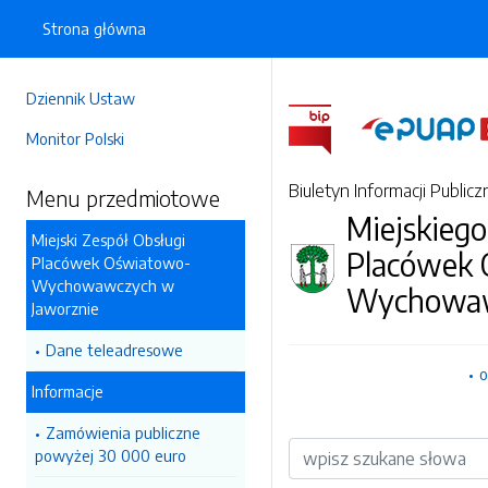
Strona główna
Dziennik Ustaw
Monitor Polski
Biuletyn Informacji Publicz
Menu przedmiotowe
Miejskiego
Miejski Zespół Obsługi
Placówek
Placówek Oświatowo-
Wychowawczych w
Wychowaw
Jaworznie
Dane teleadresowe
o
Informacje
Zamówienia publiczne
Wyszukiwarka
powyżej 30 000 euro