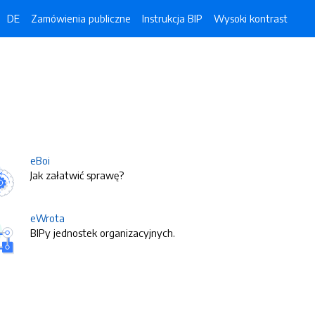
DE
Zamówienia publiczne
Instrukcja BIP
Wysoki kontrast
eBoi
Jak załatwić sprawę?
eWrota
BIPy jednostek organizacyjnych.