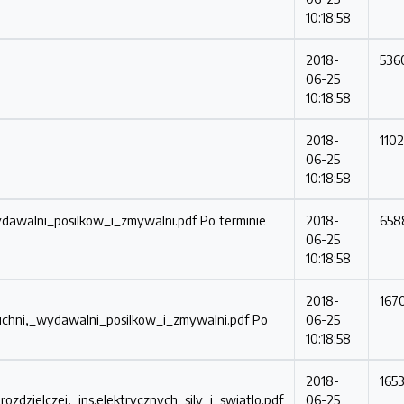
10:18:58
2018-
536
06-25
10:18:58
2018-
110
06-25
10:18:58
dawalni_posilkow_i_zmywalni.pdf
Po terminie
2018-
658
06-25
10:18:58
2018-
167
chni,_wydawalni_posilkow_i_zmywalni.pdf
Po
06-25
10:18:58
2018-
165
dzielczej,_ins.elektrycznych_sily_i_swiatlo.pdf
06-25