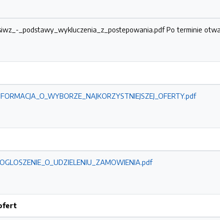
_siwz_-_podstawy_wykluczenia_z_postepowania.pdf
Po terminie otwa
14_INFORMACJA_O_WYBORZE_NAJKORZYSTNIEJSZEJ_OFERTY.pdf
37_OGLOSZENIE_O_UDZIELENIU_ZAMOWIENIA.pdf
ofert