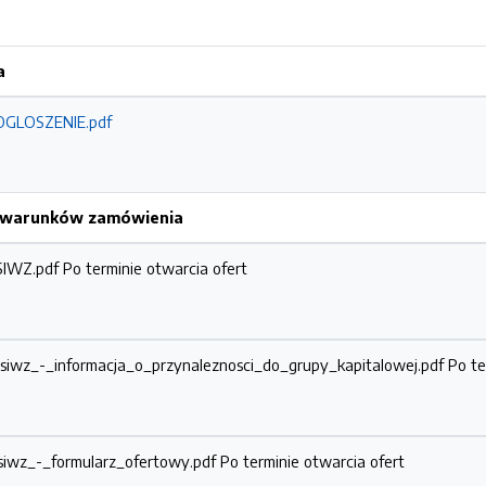
a
_OGLOSZENIE.pdf
h warunków zamówienia
_SIWZ.pdf
Po terminie otwarcia ofert
_siwz_-_informacja_o_przynaleznosci_do_grupy_kapitalowej.pdf
Po te
_siwz_-_formularz_ofertowy.pdf
Po terminie otwarcia ofert