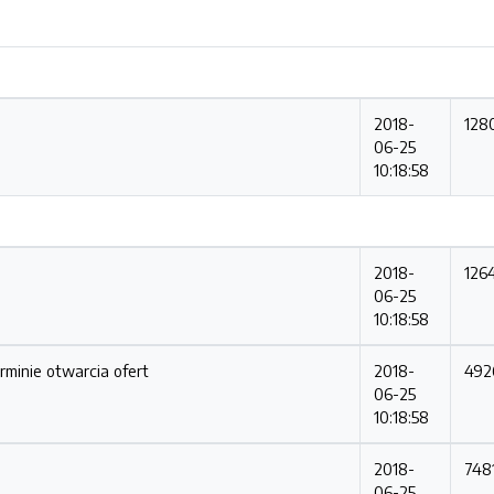
2018-
128
06-25
10:18:58
2018-
126
06-25
10:18:58
rminie otwarcia ofert
2018-
492
06-25
10:18:58
2018-
748
06-25