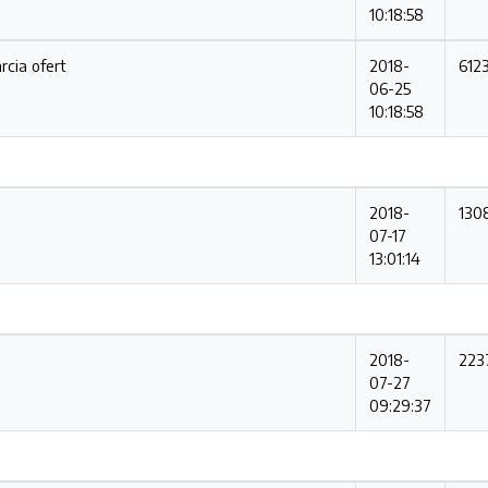
10:18:58
rcia ofert
2018-
612
06-25
10:18:58
2018-
130
07-17
13:01:14
2018-
223
07-27
09:29:37