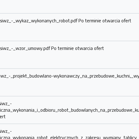
o_siwz_-_wykaz_wykonanych_robot.pdf
Po terminie otwarcia ofert
o_siwz_-_wzor_umowy.pdf
Po terminie otwarcia ofert
_siwz_-_projekt_budowlano-wykonawczy_na_przebudowe_kuchni,_wy
siwz_-
hniczna_wykonania_i_odbioru_robot_budowlanych_na_przebudowe_ku
ert
siwz_-
iczna_wykonania_robot_elektrycznych_z_zakresu_wymiany_tablicy_roz