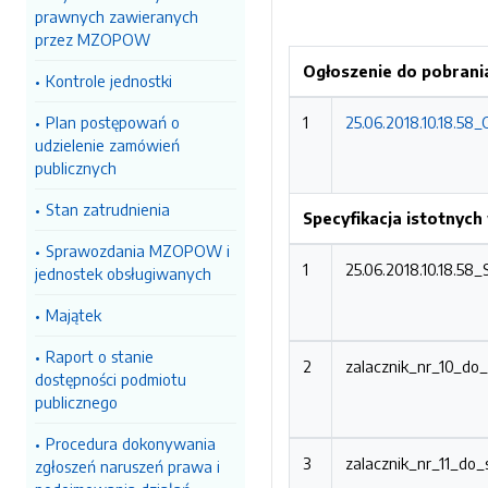
prawnych zawieranych
przez MZOPOW
Ogłoszenie do pobrani
Kontrole jednostki
Plan postępowań o
1
25.06.2018.10.18.58
udzielenie zamówień
publicznych
Stan zatrudnienia
Specyfikacja istotnyc
Sprawozdania MZOPOW i
1
25.06.2018.10.18.58
jednostek obsługiwanych
Majątek
Raport o stanie
2
zalacznik_nr_10_do
dostępności podmiotu
publicznego
Procedura dokonywania
3
zalacznik_nr_11_do
zgłoszeń naruszeń prawa i