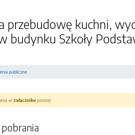
na przebudowę kuchni, wyd
w budynku Szkoły Podstaw
nia publiczne
rania w
załączniku
poniżej.
o pobrania