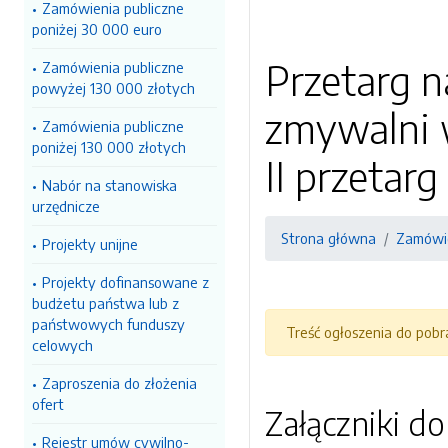
Zamówienia publiczne
poniżej 30 000 euro
Przetarg 
Zamówienia publiczne
powyżej 130 000 złotych
zmywalni 
Zamówienia publiczne
poniżej 130 000 złotych
II przetarg
Nabór na stanowiska
urzędnicze
Strona główna
Zamówie
Projekty unijne
Projekty dofinansowane z
budżetu państwa lub z
państwowych funduszy
Treść ogłoszenia do pob
celowych
Zaproszenia do złożenia
ofert
Załączniki d
Rejestr umów cywilno-