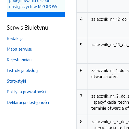
podejmowania działań
następczych w MZOPOW
4
zalacznik_nr_12_d
Serwis Biuletynu
Redakcja
5
zalacznik_nr_13_d
Mapa serwisu
Rejestr zmian
Instrukcja obsługi
6
zalacznik_nr_1_do
otwarcia ofert
Statystyki
Polityka prywatności
7
zalacznik_nr_2_do_
_specyfikacja_tec
Deklaracja dostępności
terminie otwarcia of
8
zalacznik_nr_3_do_
_specyfikacja_techn