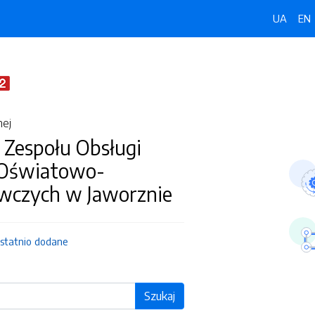
UA
EN
nej
 Zespołu Obsługi
 Oświatowo-
czych w Jaworznie
statnio dodane
Szukaj