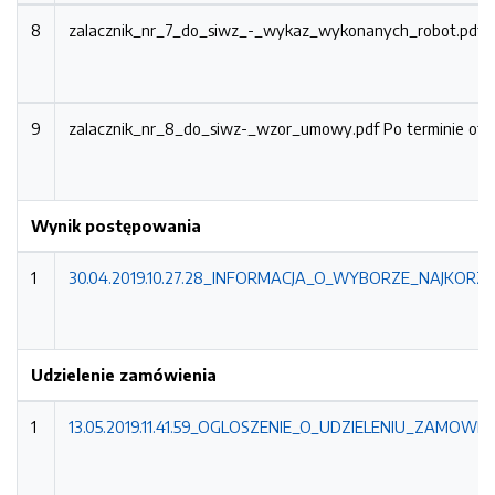
8
zalacznik_nr_7_do_siwz_-_wykaz_wykonanych_robot.pdf
P
9
zalacznik_nr_8_do_siwz-_wzor_umowy.pdf
Po terminie otw
Wynik postępowania
1
30.04.2019.10.27.28_INFORMACJA_O_WYBORZE_NAJKORZY
Udzielenie zamówienia
1
13.05.2019.11.41.59_OGLOSZENIE_O_UDZIELENIU_ZAMOWIEN