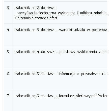
3
zalacznik_nr_2_do_siwz_-
_specyfikacja_techniczna_wykonania_i_odbioru_robot_b
Po terminie otwarcia ofert
4
zalacznik_nr_3_do_siwz_-_warunki_udzialu_w_postepowa
5
zalacznik_nr_4_do_siwz_-_podstawy_wykluczenia_z_post
6
zalacznik_nr_5_do_siwz_-_informacja_o_przynaleznosci_do
7
zalacznik_nr_6_do_siwz_-_formularz_ofertowy.pdf
Po termi