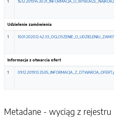
1
16.12.2019.14.30.31_INFORMACJA_O_WYBORZE_NAJKORZYS
Udzielenie zamówienia
1
10.01.2020.12.42.33_OGLOSZENIE_O_UDZIELENIU_ZAMOWI
Informacja z otwarcia ofert
1
09.12.2019.13.25.05_INFORMACJA_Z_OTWARCIA_OFERT.pd
Metadane - wyciąg z rejestru