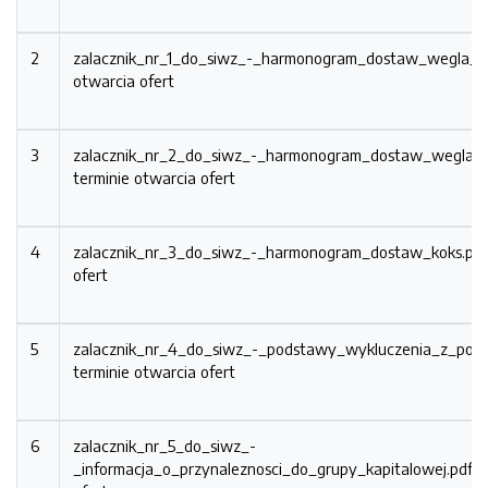
2
zalacznik_nr_1_do_siwz_-_harmonogram_dostaw_wegla_o
otwarcia ofert
3
zalacznik_nr_2_do_siwz_-_harmonogram_dostaw_wegla_e
terminie otwarcia ofert
4
zalacznik_nr_3_do_siwz_-_harmonogram_dostaw_koks.pd
ofert
5
zalacznik_nr_4_do_siwz_-_podstawy_wykluczenia_z_pos
terminie otwarcia ofert
6
zalacznik_nr_5_do_siwz_-
_informacja_o_przynaleznosci_do_grupy_kapitalowej.pdf
P