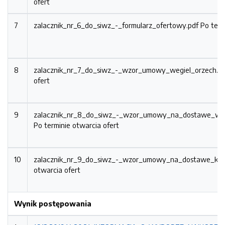
ofert
7
zalacznik_nr_6_do_siwz_-_formularz_ofertowy.pdf
Po term
8
zalacznik_nr_7_do_siwz_-_wzor_umowy_wegiel_orzech.p
ofert
9
zalacznik_nr_8_do_siwz_-_wzor_umowy_na_dostawe_weg
Po terminie otwarcia ofert
10
zalacznik_nr_9_do_siwz_-_wzor_umowy_na_dostawe_kok
otwarcia ofert
Wynik postępowania