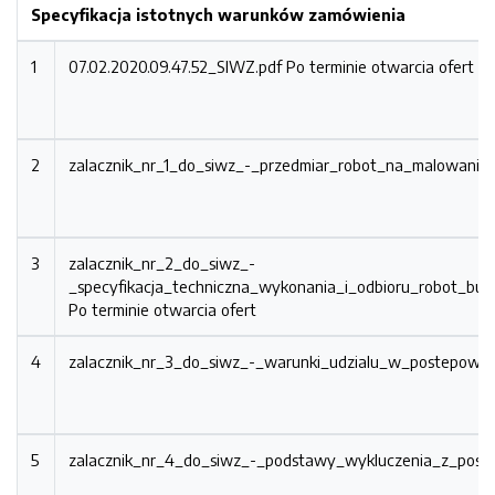
Specyfikacja istotnych warunków zamówienia
1
07.02.2020.09.47.52_SIWZ.pdf
Po terminie otwarcia ofert
2
zalacznik_nr_1_do_siwz_-_przedmiar_robot_na_malowanie
3
zalacznik_nr_2_do_siwz_-
_specyfikacja_techniczna_wykonania_i_odbioru_robot_bu
Po terminie otwarcia ofert
4
zalacznik_nr_3_do_siwz_-_warunki_udzialu_w_postepowa
5
zalacznik_nr_4_do_siwz_-_podstawy_wykluczenia_z_post