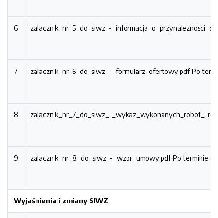
6
zalacznik_nr_5_do_siwz_-_informacja_o_przynaleznosci_do
7
zalacznik_nr_6_do_siwz_-_formularz_ofertowy.pdf
Po termi
8
zalacznik_nr_7_do_siwz_-_wykaz_wykonanych_robot_-re
9
zalacznik_nr_8_do_siwz_-_wzor_umowy.pdf
Po terminie ot
Wyjaśnienia i zmiany SIWZ