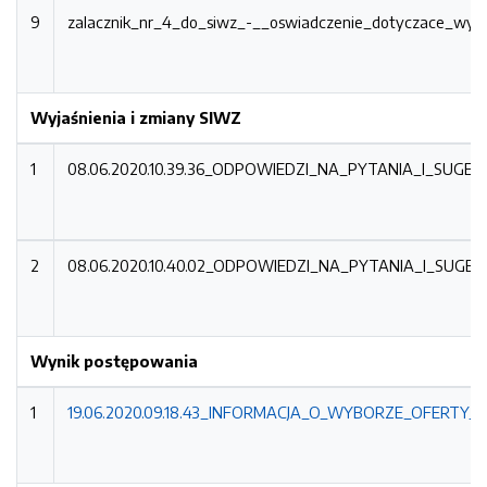
9
zalacznik_nr_4_do_siwz_-__oswiadczenie_dotyczace_wyk
Wyjaśnienia i zmiany SIWZ
1
08.06.2020.10.39.36_ODPOWIEDZI_NA_PYTANIA_I_SUG
2
08.06.2020.10.40.02_ODPOWIEDZI_NA_PYTANIA_I_SUG
Wynik postępowania
1
19.06.2020.09.18.43_INFORMACJA_O_WYBORZE_OFERTY_S