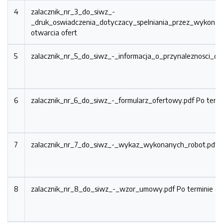
4
zalacznik_nr_3_do_siwz_-
_druk_oswiadczenia_dotyczacy_spelniania_przez_wykon
otwarcia ofert
5
zalacznik_nr_5_do_siwz_-_informacja_o_przynaleznosci_do
6
zalacznik_nr_6_do_siwz_-_formularz_ofertowy.pdf
Po termi
7
zalacznik_nr_7_do_siwz_-_wykaz_wykonanych_robot.pdf
P
8
zalacznik_nr_8_do_siwz_-_wzor_umowy.pdf
Po terminie ot