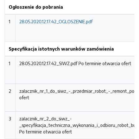
Ogłoszenie do pobrania
1
28.05.2020.12.17.42_OGLOSZENIE.pdf
Specyfikacja istotnych warunków zamówienia
1
28.05.2020.12.17.42_SIWZ.pdf
Po terminie otwarcia ofert
2
zalacznik_nr_1_do_siwz_-_przedmiar_robot_-_remont_podl
ofert
3
zalacznik_nr_2_do_siwz_-
_specyfikacja_techniczna_wykonania_i_odbioru_robot_bud
Po terminie otwarcia ofert