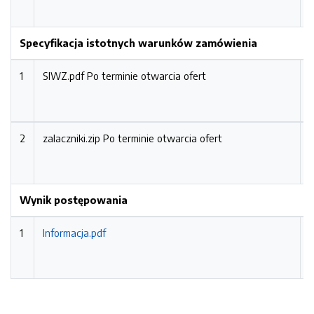
1
Specyfikacja istotnych warunków zamówienia
1
SIWZ.pdf
Po terminie otwarcia ofert
0
1
2
zalaczniki.zip
Po terminie otwarcia ofert
0
1
Wynik postępowania
1
Informacja.pdf
1