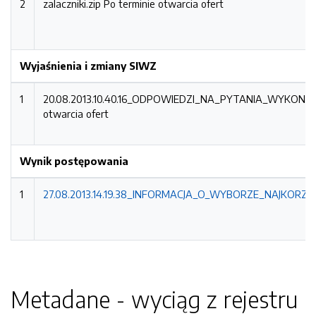
2
zalaczniki.zip
Po terminie otwarcia ofert
Wyjaśnienia i zmiany SIWZ
1
20.08.2013.10.40.16_ODPOWIEDZI_NA_PYTANIA_WYKON
otwarcia ofert
Wynik postępowania
1
27.08.2013.14.19.38_INFORMACJA_O_WYBORZE_NAJKORZYS
Metadane - wyciąg z rejestru