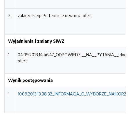
2
zalaczniki.zip
Po terminie otwarcia ofert
Wyjaśnienia i zmiany SIWZ
1
04.09.2013.14.46.47_ODPOWIEDZI__NA__PYTANIA__.doc
P
ofert
Wynik postępowania
1
10.09.2013.13.38.32_INFORMACJA_O_WYBORZE_NAJKORZYS