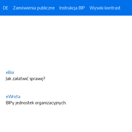
DE
Zamówienia publiczne
Instrukcja BIP
Wysoki kontrast
eBoi
Jak załatwić sprawę?
eWrota
BIPy jednostek organizacyjnych.