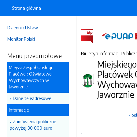
Strona główna
Dziennik Ustaw
Monitor Polski
Biuletyn Informacji Publicz
Menu przedmiotowe
Miejskiego
Miejski Zespół Obsługi
Placówek
Placówek Oświatowo-
Wychowawczych w
Wychowa
Jaworznie
Jaworznie
Dane teleadresowe
Informacje
os
Zamówienia publiczne
powyżej 30 000 euro
Wyszukiwarka