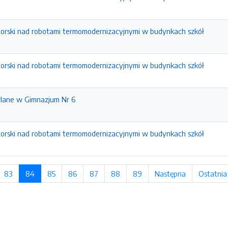
torski nad robotami termomodernizacyjnymi w budynkach szkół
torski nad robotami termomodernizacyjnymi w budynkach szkół
lane w Gimnazjum Nr 6
torski nad robotami termomodernizacyjnymi w budynkach szkół
rona
83
strona
84
(bieżąca strona)
85
strona
86
strona
87
strona
88
strona
89
strona
Następna
strona
Ostatnia