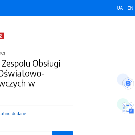
UA
EN
nej
 Zespołu Obsługi
 Oświatowo-
wczych w
tatnio dodane