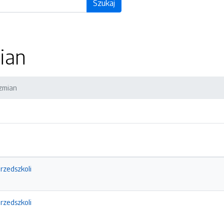
Szukaj
ian
 zmian
przedszkoli
przedszkoli