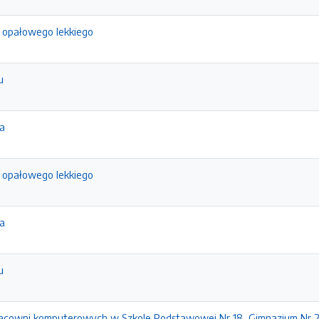
u opałowego lekkiego
u
a
u opałowego lekkiego
a
u
acowni komputerowych w Szkole Podstawowej Nr 18, Gimnazjum Nr 2